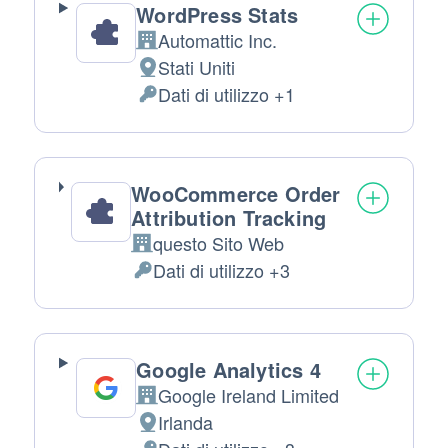
WordPress Stats
Automattic Inc.
Azienda:
Stati Uniti
Luogo
Dati di utilizzo +1
del
Dati
trattamento:
Personali
trattati:
WooCommerce Order
Attribution Tracking
questo Sito Web
Azienda:
Dati di utilizzo +3
Dati
Personali
trattati:
Google Analytics 4
Google Ireland Limited
Azienda:
Irlanda
Luogo