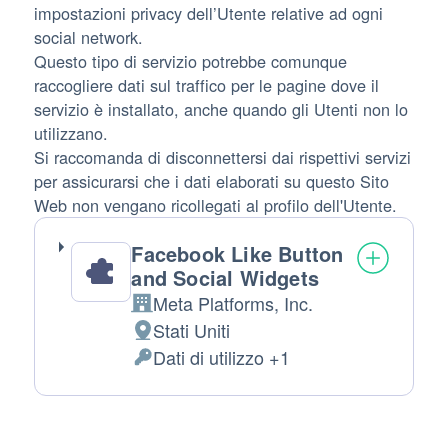
impostazioni privacy dell’Utente relative ad ogni
social network.
Questo tipo di servizio potrebbe comunque
raccogliere dati sul traffico per le pagine dove il
servizio è installato, anche quando gli Utenti non lo
utilizzano.
Si raccomanda di disconnettersi dai rispettivi servizi
per assicurarsi che i dati elaborati su questo Sito
Web non vengano ricollegati al profilo dell'Utente.
Facebook Like Button
and Social Widgets
Meta Platforms, Inc.
Azienda:
Stati Uniti
Luogo
Dati di utilizzo +1
del
Dati
trattamento:
Personali
trattati: