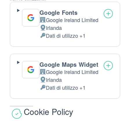
Google Fonts
Google Ireland Limited
Azienda:
Irlanda
Luogo
Dati di utilizzo +1
del
Dati
trattamento:
Personali
trattati:
Google Maps Widget
Google Ireland Limited
Azienda:
Irlanda
Luogo
Dati di utilizzo +1
del
Dati
trattamento:
Personali
trattati:
Cookie Policy