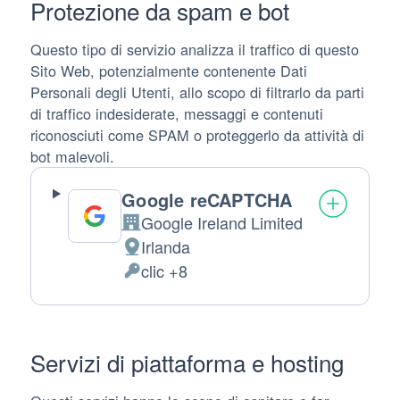
Protezione da spam e bot
Questo tipo di servizio analizza il traffico di questo
Sito Web, potenzialmente contenente Dati
Personali degli Utenti, allo scopo di filtrarlo da parti
di traffico indesiderate, messaggi e contenuti
riconosciuti come SPAM o proteggerlo da attività di
bot malevoli.
Google reCAPTCHA
Google Ireland Limited
Azienda:
Irlanda
Luogo
clic +8
del
Dati
trattamento:
Personali
trattati:
Servizi di piattaforma e hosting