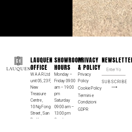
LAUQUEN
SHOWROOM
PRIVACY
NEWSLETTE
OFFICE
HOURS
& POLICY
W A A R Ltd
Monday –
Privacy
unit 05, 23 F,
Friday 09:00
Policy
SUBSCRIBE
⟶
New
am – 19:00
Cookie Policy
Treasure
pm
Termini e
Centre ,
Saturday
Condizioni
10 Ng Fong
09:00 am –
GDPR
Street , San
13:00 pm
Po Kong ,
Sunday –
Kowloon ,
Closed