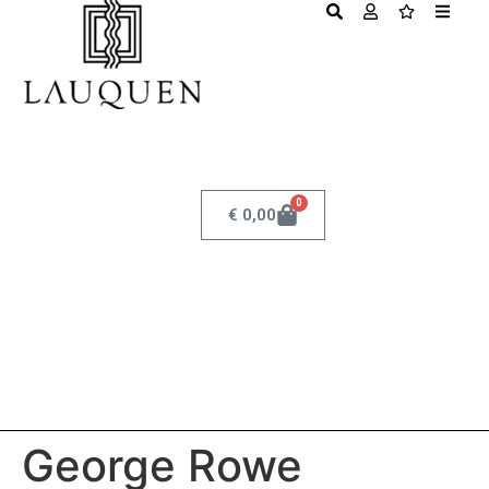
0
€
0,00
George Rowe